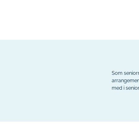
Som seniorm
arrangement
med i senio