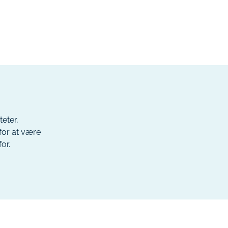
eter,
for at være
or.