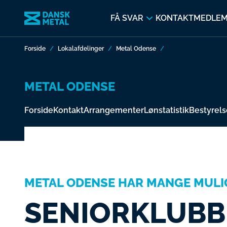
FÅ SVAR
KONTAKT
MEDLE
Forside
Lokalafdelinger
Metal Odense
METAL ODENSE
Forside
Kontakt
Arrangementer
Lønstatistik
Bestyrels
METAL ODENSE HAR MANGE MULI
SENIORKLUBB