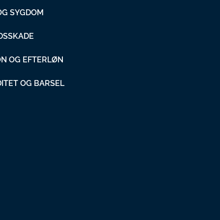
 OG SYGDOM
DSSKADE
ON OG EFTERLØN
DITET OG BARSEL