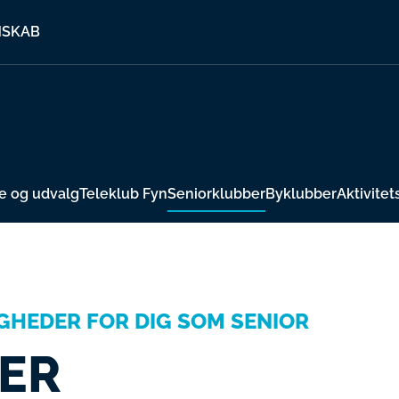
MSKAB
e og udvalg
Teleklub Fyn
Seniorklubber
Byklubber
Aktivite
GHEDER FOR DIG SOM SENIOR
ER