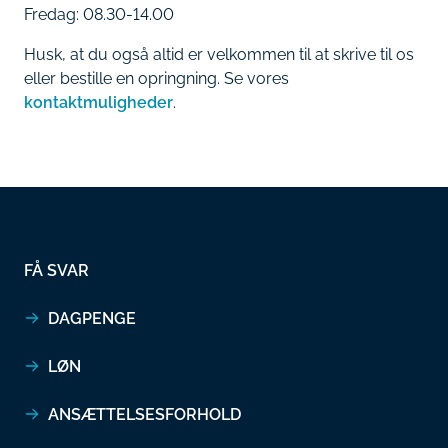
Fredag: 08.30-14.00
Husk, at du også altid er velkommen til at skrive til os
eller bestille en opringning. Se vores
kontaktmuligheder
.
FÅ SVAR
DAGPENGE
LØN
ANSÆTTELSESFORHOLD