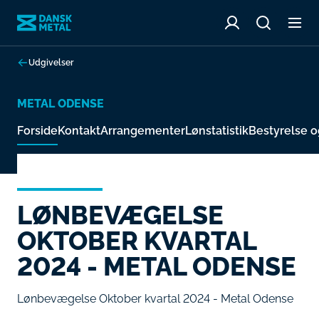
Udgivelser
METAL ODENSE
Forside
Kontakt
Arrangementer
Lønstatistik
Bestyrelse o
LØNBEVÆGELSE
OKTOBER KVARTAL
2024 - METAL ODENSE
Lønbevægelse Oktober kvartal 2024 - Metal Odense