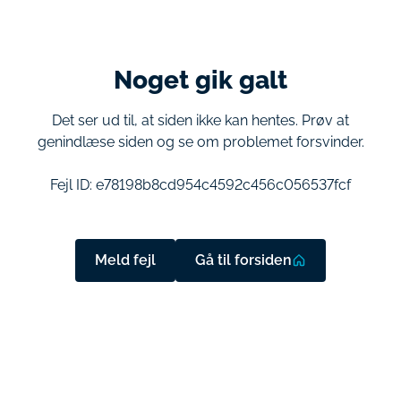
Noget gik galt
Det ser ud til, at siden ikke kan hentes. Prøv at
genindlæse siden og se om problemet forsvinder.
Fejl ID:
e78198b8cd954c4592c456c056537fcf
Meld fejl
Gå til forsiden