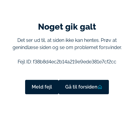
Noget gik galt
Det ser ud til, at siden ikke kan hentes. Prøv at
genindlæse siden og se om problemet forsvinder.
Fejl ID:
f38b8d4ec2b14a219e9ede381e7cf2cc
Meld fejl
Gå til forsiden