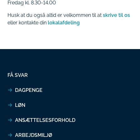
Fredag kl. 8.30-14.00
Husk at du også altid er velkommen til at
skrive til os
eller kontakte din
lokalafdeling
FÅ SVAR
DAGPENGE
LØN
ANSÆTTELSESFORHOLD
ARBEJDSMILJØ