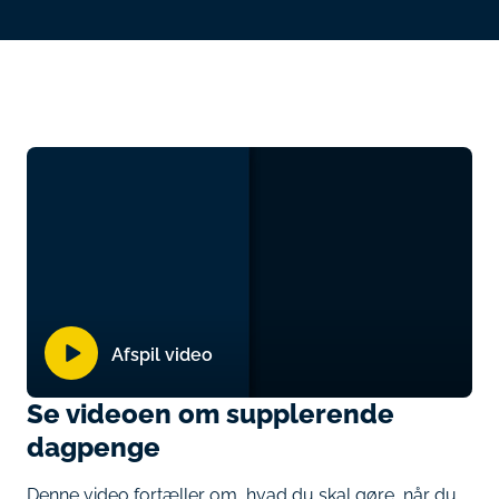
Afspil video
Se videoen om supplerende
dagpenge
Denne video fortæller om, hvad du skal gøre, når du